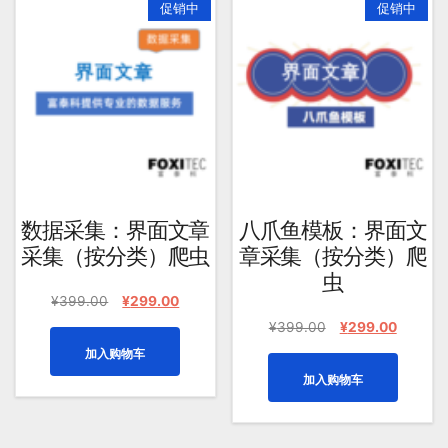
促销中
促销中
均
评
分
排
序
数据采集：界面文章
八爪鱼模板：界面文
采集（按分类）爬虫
章采集（按分类）爬
虫
原
当
¥
399.00
¥
299.00
价
前
原
当
¥
399.00
¥
299.00
为：
价
价
前
加入购物车
¥399.00。
格
为：
价
为：
加入购物车
¥399.00。
格
¥299.00。
为：
¥299.