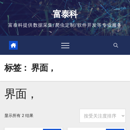
跳
至
富泰科
内
容
富泰科提供数据采集/爬虫定制/软件开发等专业服务
标签：
界面，
界面，
按
显示所有 2 结果
平