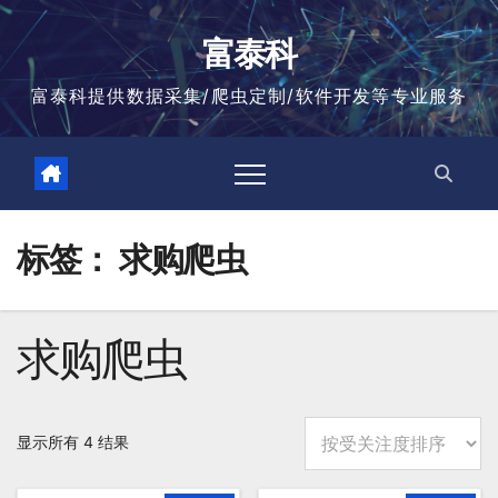
跳
至
富泰科
内
容
富泰科提供数据采集/爬虫定制/软件开发等专业服务
标签：
求购爬虫
求购爬虫
按
显示所有 4 结果
平