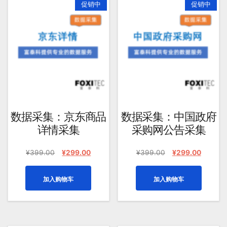
促销中
促销中
均
评
分
排
序
数据采集：京东商品
数据采集：中国政府
详情采集
采购网公告采集
原
当
原
当
¥
399.00
¥
299.00
¥
399.00
¥
299.00
价
前
价
前
为：
价
为：
价
加入购物车
加入购物车
¥399.00。
格
¥399.00。
格
为：
为：
¥299.00。
¥299.