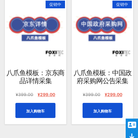
促销中
促销中
八爪鱼模板：京东商
八爪鱼模板：中国政
品详情采集
府采购网公告采集
原
当
原
当
¥
399.00
¥
299.00
¥
399.00
¥
299.00
价
前
价
前
为：
价
为：
价
加入购物车
加入购物车
¥399.00。
格
¥399.00。
格
为：
为：
¥299.00。
¥299.