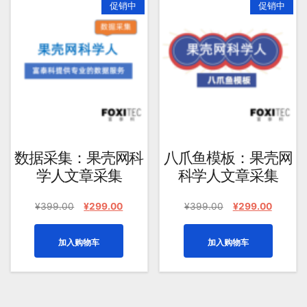
促销中
促销中
均
评
分
排
序
数据采集：果壳网科
八爪鱼模板：果壳网
学人文章采集
科学人文章采集
原
当
原
当
¥
399.00
¥
299.00
¥
399.00
¥
299.00
价
前
价
前
为：
价
为：
价
加入购物车
加入购物车
¥399.00。
格
¥399.00。
格
为：
为：
¥299.00。
¥299.