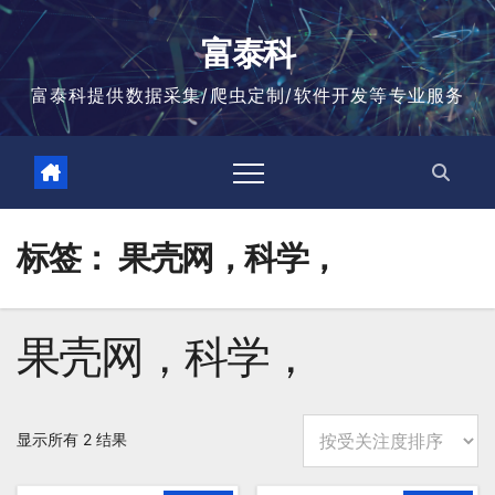
跳
至
富泰科
内
容
富泰科提供数据采集/爬虫定制/软件开发等专业服务
标签：
果壳网，科学，
果壳网，科学，
按
显示所有 2 结果
平