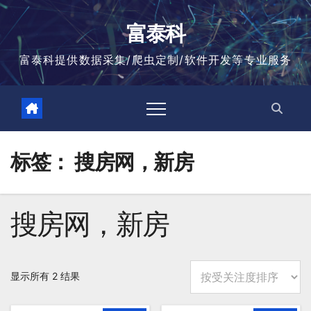
跳
至
富泰科
内
容
富泰科提供数据采集/爬虫定制/软件开发等专业服务
标签：
搜房网，新房
搜房网，新房
按
显示所有 2 结果
平