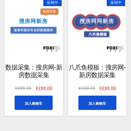
促销中
促销中
均
评
分
排
序
数据采集：搜房网-新
八爪鱼模板：搜房网-
房数据采集
新房数据采集
原
当
原
当
¥
399.00
¥
299.00
¥
399.00
¥
299.00
价
前
价
前
为：
价
为：
价
加入购物车
加入购物车
¥399.00。
格
¥399.00。
格
为：
为：
¥299.00。
¥299.