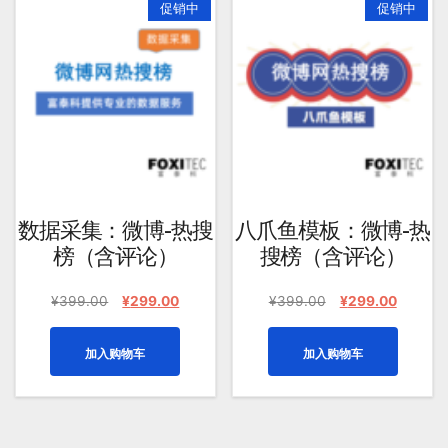
促销中
促销中
均
评
分
排
序
数据采集：微博-热搜
八爪鱼模板：微博-热
榜（含评论）
搜榜（含评论）
原
当
原
当
¥
399.00
¥
299.00
¥
399.00
¥
299.00
价
前
价
前
为：
价
为：
价
加入购物车
加入购物车
¥399.00。
格
¥399.00。
格
为：
为：
¥299.00。
¥299.