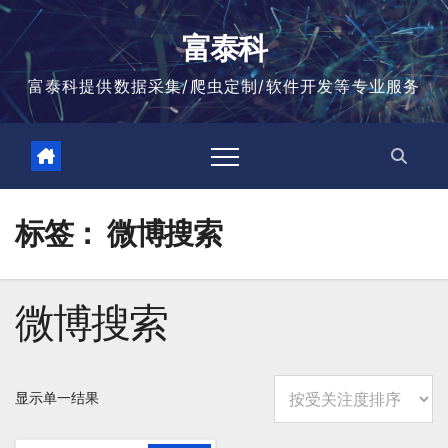
跳
至
富泰科
内
容
富泰科提供数据采集/爬虫定制/软件开发等专业服务
标签：
微博搜索
微博搜索
显示单一结果