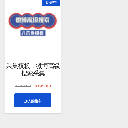
促销中
采集模板：微博高级
搜索采集
原
当
¥
299.00
¥
199.00
价
前
为：
价
加入购物车
¥299.00。
格
为：
¥199.00。