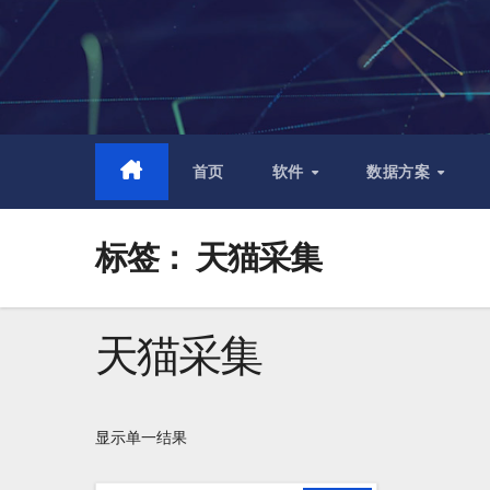
跳
至
内
容
首页
软件
数据方案
标签：
天猫采集
天猫采集
显示单一结果