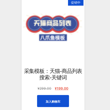
促销中
采集模板：天猫-商品列表
搜索-关键词
原
当
¥
299.00
¥
199.00
价
前
为：
价
加入购物车
¥299.00。
格
为：