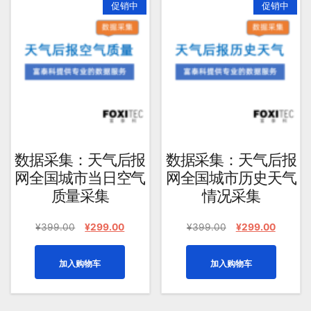
促销中
促销中
均
评
分
排
序
数据采集：天气后报
数据采集：天气后报
网全国城市当日空气
网全国城市历史天气
质量采集
情况采集
原
当
原
当
¥
399.00
¥
299.00
¥
399.00
¥
299.00
价
前
价
前
为：
价
为：
价
加入购物车
加入购物车
¥399.00。
格
¥399.00。
格
为：
为：
¥299.00。
¥299.