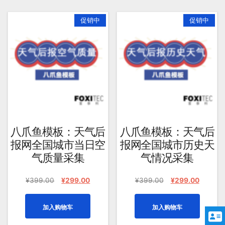
促销中
促销中
八爪鱼模板：天气后
八爪鱼模板：天气后
报网全国城市当日空
报网全国城市历史天
气质量采集
气情况采集
原
当
原
当
¥
399.00
¥
299.00
¥
399.00
¥
299.00
价
前
价
前
为：
价
为：
价
加入购物车
加入购物车
¥399.00。
格
¥399.00。
格
为：
为：