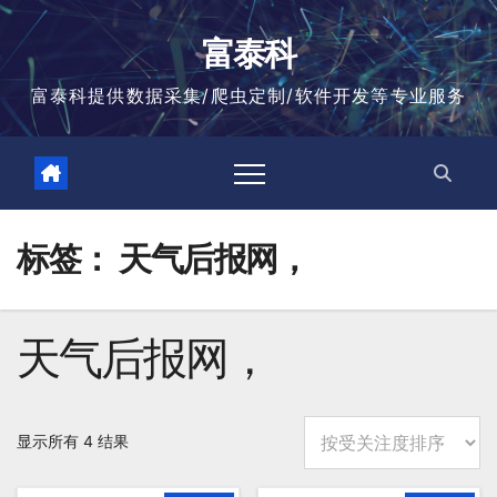
跳
至
富泰科
内
容
富泰科提供数据采集/爬虫定制/软件开发等专业服务
标签：
天气后报网，
天气后报网，
按
显示所有 4 结果
平