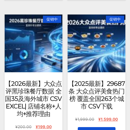
促销中
促销中
【2026最新】大众点
【2025最新】29687
评黑珍珠餐厅数据 全
条 大众点评美食热门
国35及海外城市 CSV
榜 覆盖全国263个城
EXCEL| 店铺名称+人
市 CSV下载
均+推荐理由
原
当
¥
1,999.00
¥
1,599.00
价
前
原
当
¥
200.00
¥
199.00