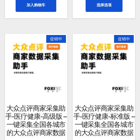
本
为：
价
加入购物车
选择选项
¥400.00。
格
产
为：
品
¥299.00。
有
多
种
促销中
促销中
变
体。
可
在
产
品
页
面
上
大众点评商家采集助
大众点评商家采集助
选
手-医疗健康-高级版 –
手-医疗健康-标准版 –
择
一键采集全国各城市
一键采集全国各城市
这
的大众点评商家数据
的大众点评商家数据
些