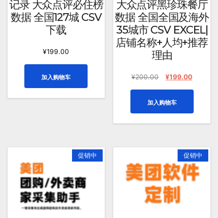
记录 大众点评必住榜
大众点评黑珍珠餐厅
数据 全国127城 CSV
数据 全国全国及海外
下载
35城市 CSV EXCEL|
店铺名称+人均+推荐
¥
199.00
理由
原
当
¥
200.00
¥
199.00
加入购物车
价
前
为：
价
加入购物车
¥200.00。
格
为：
¥199.0
促销中
促销中