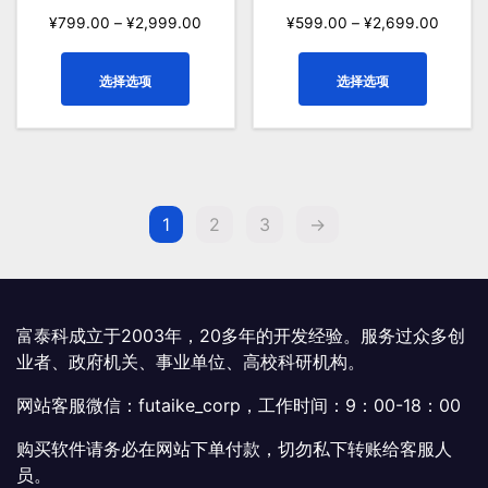
选
¥
799.00
–
¥
2,999.00
¥
599.00
–
¥
2,699.00
项
本
本
选择选项
选择选项
产
产
品
品
有
有
多
多
种
种
变
变
1
2
3
→
体。
体。
可
可
在
在
产
产
富泰科成立于2003年，20多年的开发经验。服务过众多创
品
品
业者、政府机关、事业单位、高校科研机构。
页
页
面
面
网站客服微信：futaike_corp，工作时间：9：00-18：00
上
上
购买软件请务必在网站下单付款，切勿私下转账给客服人
选
选
员。
择
择