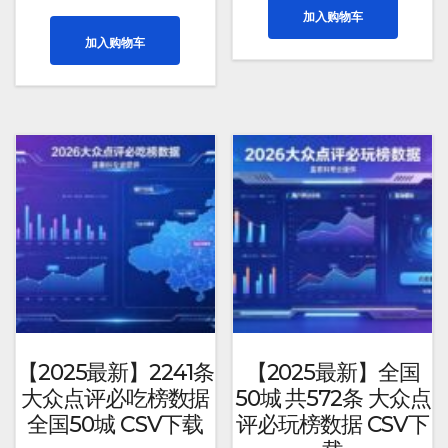
为：
价
价
前
加入购物车
¥1,999.00。
格
为：
价
为：
加入购物车
¥200.00。
格
¥1,59
为：
¥199.00。
【2025最新】2241条
【2025最新】全国
大众点评必吃榜数据
50城 共572条 大众点
全国50城 CSV下载
评必玩榜数据 CSV下