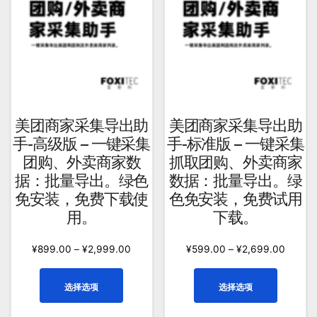
在
可
产
在
品
产
页
品
面
页
上
面
选
上
美团商家采集导出助
美团商家采集导出助
择
选
手-高级版 – 一键采集
手-标准版 – 一键采集
这
择
团购、外卖商家数
抓取团购、外卖商家
些
这
据：批量导出。绿色
数据：批量导出。绿
选
些
免安装，免费下载使
色免安装，免费试用
项
选
用。
下载。
项
¥
899.00
–
¥
2,999.00
¥
599.00
–
¥
2,699.00
本
本
选择选项
选择选项
产
产
品
品