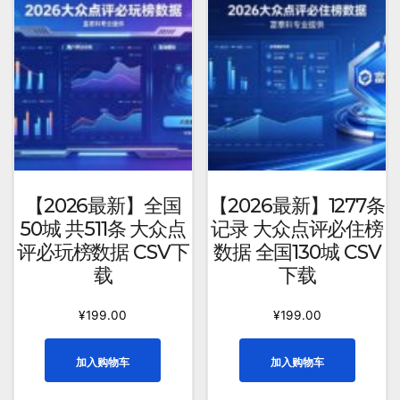
均
评
分
排
序
【2026最新】全国
【2026最新】1277条
50城 共511条 大众点
记录 大众点评必住榜
评必玩榜数据 CSV下
数据 全国130城 CSV
载
下载
¥
199.00
¥
199.00
加入购物车
加入购物车