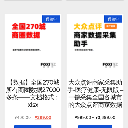
有
有
多
多
种
种
促销中
促销中
变
变
体。
体。
可
可
在
在
产
产
品
品
页
页
面
面
上
上
【数据】全国270城
大众点评商家采集助
选
选
所有商圈数据27000
手-医疗健康-无限版 –
择
择
多条——文档格式：
一键采集全国各城市
这
这
xlsx
的大众点评商家数据
些
些
选
选
原
当
¥
400.00
¥
299.00
¥
999.00
–
¥
3,699.00
项
项
价
前