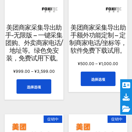
美团商家采集导出助
美团商家采集导出助
手-无限版 – 一键采集
手额外功能定制 – 定
团购、外卖商家电话/
制商家电话/坐标等，
地址等。绿色免安
软件免费下载试用。
装，免费试用下载。
¥
500.00
–
¥
1,000.00
¥
999.00
–
¥
3,599.00
本
选择选项
产
本
选择选项
品
产
有
品
多
有
种
多
变
种
促销中
促销中
体。
变
可
体。