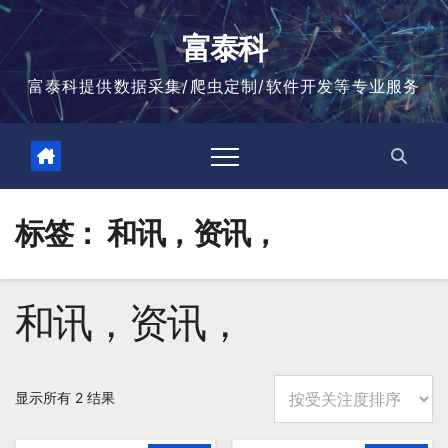
跳
至
富泰科
内
容
富泰科提供数据采集/爬虫定制/软件开发等专业服务
标签：
和讯，资讯，
和讯，资讯，
按
显示所有 2 结果
平