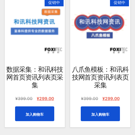
促销中
促销中
均
评
分
排
序
数据采集：和讯科技
八爪鱼模板：和讯科
网首页资讯列表页采
技网首页资讯列表页
集
采集
原
当
原
当
¥
399.00
¥
299.00
¥
399.00
¥
299.00
价
前
价
前
为：
价
为：
价
加入购物车
加入购物车
¥399.00。
格
¥399.00。
格
为：
为：
¥299.00。
¥299.