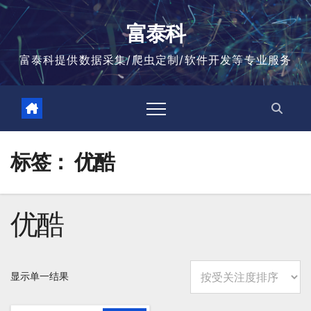
跳
至
富泰科
内
容
富泰科提供数据采集/爬虫定制/软件开发等专业服务
标签：
优酷
优酷
显示单一结果