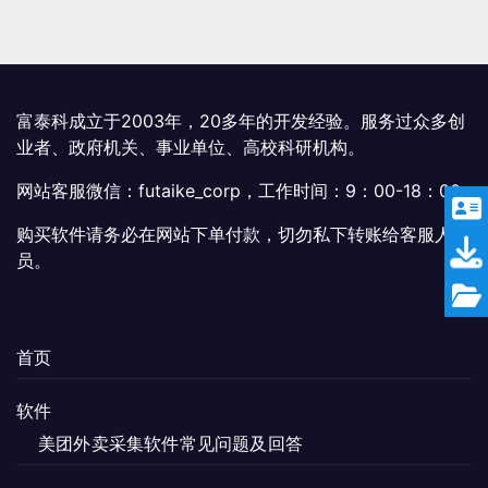
多
种
变
体。
可
富泰科成立于2003年，20多年的开发经验。服务过众多创
在
业者、政府机关、事业单位、高校科研机构。
产
网站客服微信：futaike_corp，工作时间：9：00-18：00
品
页
购买软件请务必在网站下单付款，切勿私下转账给客服人
面
员。
上
选
择
这
首页
些
选
软件
项
美团外卖采集软件常见问题及回答