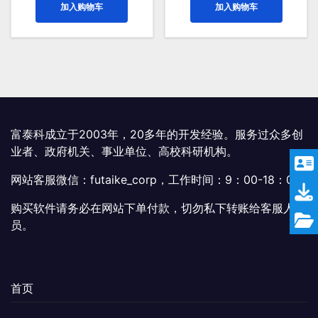
加入购物车
加入购物车
¥399.00。
格
¥399.00。
格
为：
为：
¥299.00。
¥299.
富泰科成立于2003年，20多年的开发经验。服务过众多创
业者、政府机关、事业单位、高校科研机构。
网站客服微信：futaike_corp，工作时间：9：00-18：00
购买软件请务必在网站下单付款，切勿私下转账给客服人
员。
首页