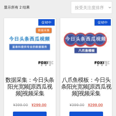
按
显示所有 2 结果
平
促销中
促销中
均
评
分
排
序
数据采集：今日头条
八爪鱼模板：今日头
阳光宽频[原西瓜视
条阳光宽频[原西瓜视
频]视频采集
频]视频采集
原
当
原
当
¥
399.00
¥
299.00
¥
399.00
¥
299.00
价
前
价
前
为：
价
为：
价