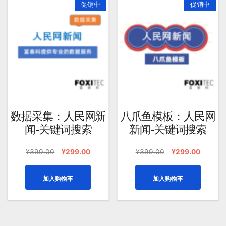
促销中
促销中
均
评
分
排
序
数据采集：人民网新
八爪鱼模板：人民网
闻-关键词搜索
新闻-关键词搜索
原
当
原
当
¥
399.00
¥
299.00
¥
399.00
¥
299.00
价
前
价
前
为：
价
为：
价
加入购物车
加入购物车
¥399.00。
格
¥399.00。
格
为：
为：
¥299.00。
¥299.